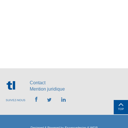
Contact
Mention juridique
SUIVEZ-NOUS
TOP
Designed & Powered by
Essencedesign
&
WGR