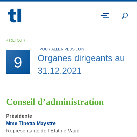
Aller au menu des chapitres
Aller au contenu
Aller au pied de page
MENU
< RETOUR
POUR ALLER PLUS LOIN
Organes dirigeants au
9
31.12.2021
Conseil d’administration
Présidente
Mme Tinetta Maystre
Représentante de l’État de Vaud