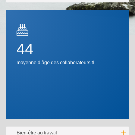
Lire l'
44
moyenne d’âge des collaborateurs tl
Bien-être au travail