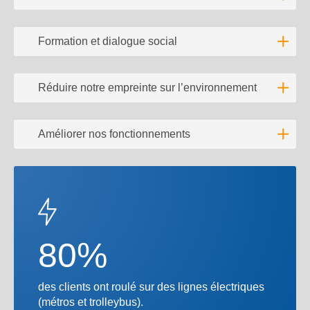
Lire l'
Formation et dialogue social
Lire l'
Réduire notre empreinte sur l’environnement
Lire l'
Améliorer nos fonctionnements
Lire l'
80%
des clients ont roulé sur des lignes électriques
(métros et trolleybus).