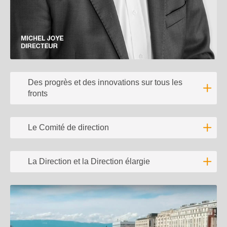
Des progrès et des innovations sur tous les
fronts
Lire l'
Le Comité de direction
Lire l'
La Direction et la Direction élargie
Lire l'