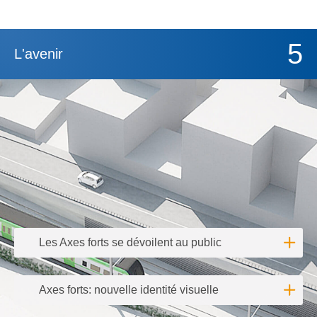
5
L'avenir
Les Axes forts se dévoilent au public
Lire l'
Axes forts: nouvelle identité visuelle
Lire l'