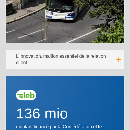
L’innovation, maillon essentiel de la relation
client
Lire l'
136 mio
montant financé par la Confédération et le