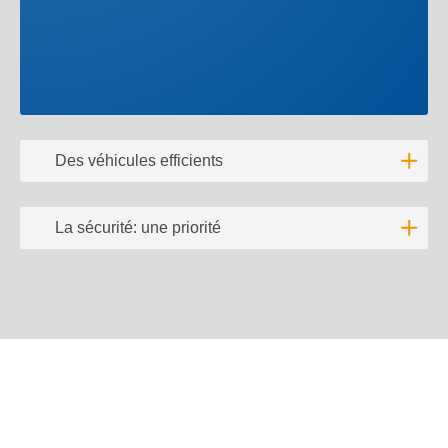
Des véhicules efficients
Lire l'
La sécurité: une priorité
Lire l'