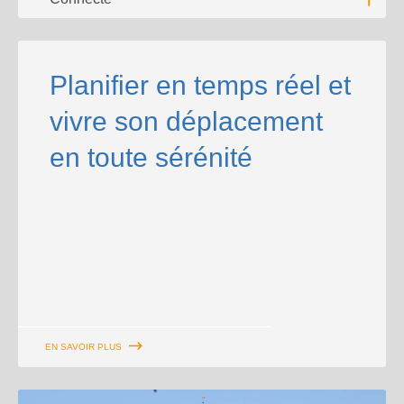
Lire l'
Planifier en temps réel et
vivre son déplacement
en toute sérénité
EN SAVOIR PLUS